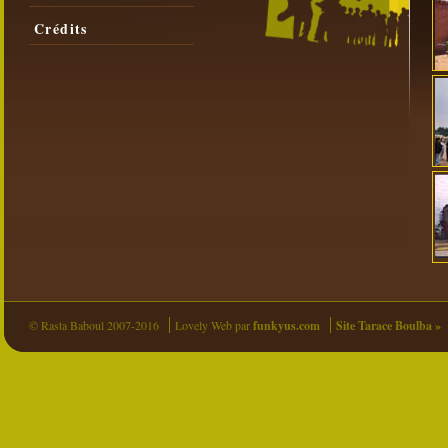
Crédits
© Rasta Baboul 2007-2016
Lovely Web par
funkyus.com
Site Tarace Boulba »